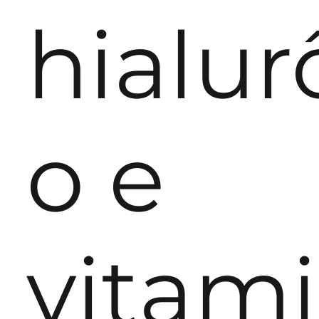
hialur
o e
vitam