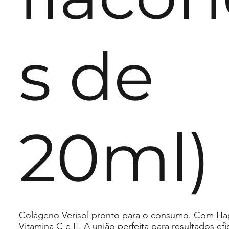
s de
20ml)
Colágeno Verisol pronto para o consumo. Com Haple
Vitamina C e E. A união perfeita para resultados ef