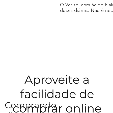
O Verisol com ácido hia
doses diárias. Não é ne
Aproveite a
facilidade de
Comprando
comprar online