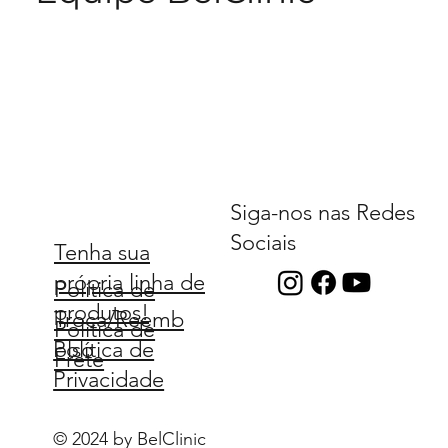
Siga-nos nas Redes
Sociais
Tenha sua
própria linha de
Política de
produtos!
Troca/Reemb
Política de
Política de
olso
Frete
Privacidade
© 2024 by BelClinic