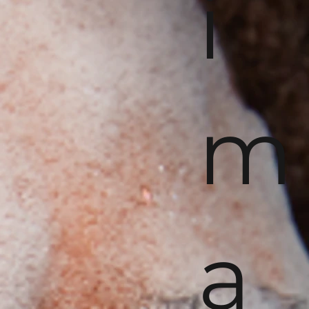
i
m
a