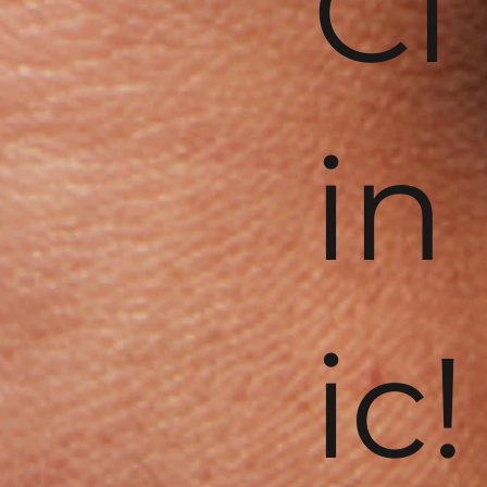
Cl
in
ic!