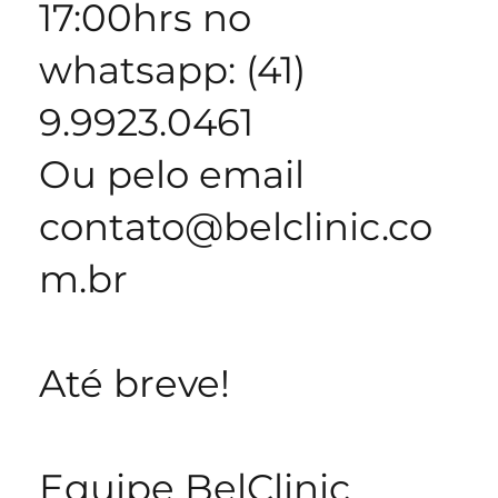
17:00hrs no
whatsapp: (41)
9.9923.0461
Ou pelo email
contato@belclinic.co
m.br
Até breve!
Equipe BelClinic