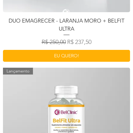
DUO EMAGRECER - LARANJA MORO + BELFIT
ULTRA
Preço normal
Preço promocional
R$ 250,00
R$ 237,50
EU QUERO!
Lançamento