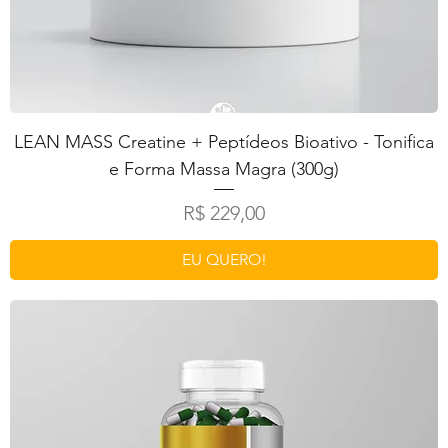
LEAN MASS Creatine + Peptídeos Bioativo - Tonifica
e Forma Massa Magra (300g)
Preço
R$ 229,00
EU QUERO!