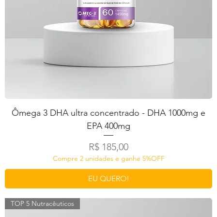
Ômega 3 DHA ultra concentrado - DHA 1000mg e
EPA 400mg
Preço
R$ 185,00
Compre 2 unidades e ganhe 5%OFF
EU QUERO!
TOP 5 Nutracêuticos