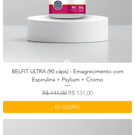
BELFIT ULTRA (90 cáps) - Emagrecimento com
Espirulina + Psylium + Cromo
Preço normal
Preço promocional
R$ 141,00
R$ 131,00
EU QUERO!