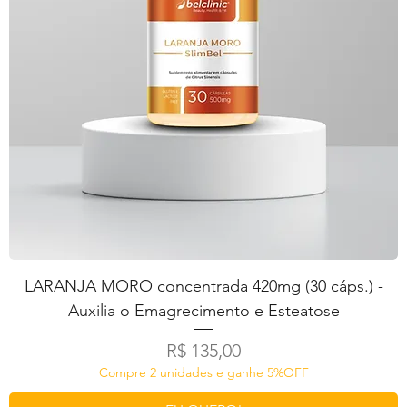
LARANJA MORO concentrada 420mg (30 cáps.) -
Auxilia o Emagrecimento e Esteatose
Preço
R$ 135,00
Compre 2 unidades e ganhe 5%OFF