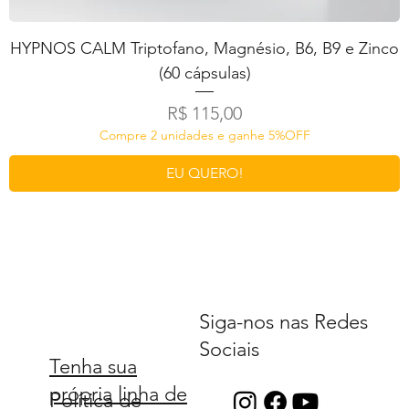
HYPNOS CALM Triptofano, Magnésio, B6, B9 e Zinco
(60 cápsulas)
Preço
R$ 115,00
Compre 2 unidades e ganhe 5%OFF
EU QUERO!
Siga-nos nas Redes
Sociais
Tenha sua
própria linha de
Política de