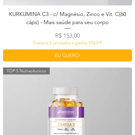
KURKUMINA C3 - c/ Magnésio, Zinco e Vit. C(60
cáps) - Mais saúde para seu corpo
Preço
R$ 153,00
Compre 2 unidades e ganhe 5%OFF
EU QUERO!
TOP 5 Nutracêuticos