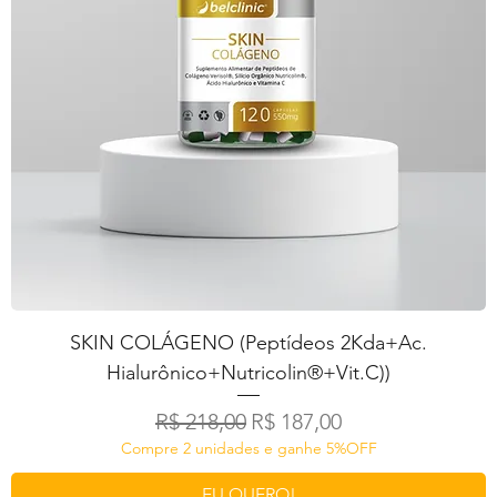
SKIN COLÁGENO (Peptídeos 2Kda+Ac.
Hialurônico+Nutricolin®+Vit.C))
Preço normal
Preço promocional
R$ 218,00
R$ 187,00
Compre 2 unidades e ganhe 5%OFF
EU QUERO!