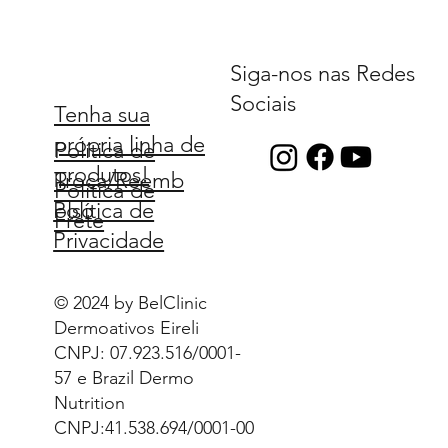
Siga-nos nas Redes
Sociais
Tenha sua
própria linha de
Política de
produtos!
Troca/Reemb
Política de
Política de
olso
Frete
Privacidade
© 2024 by BelClinic
Dermoativos Eireli
CNPJ: 07.923.516/0001-
57 e Brazil Dermo
Nutrition
CNPJ:41.538.694/0001-00