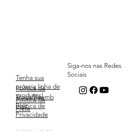
Siga-nos nas Redes
Sociais
Tenha sua
própria linha de
Política de
produtos!
Troca/Reemb
Política de
Política de
olso
Frete
Privacidade