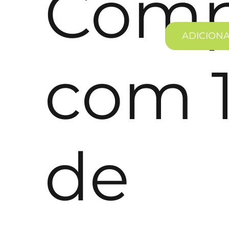
Comp
ADICION
com 
de