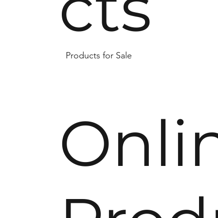
cts
Products for Sale
Onli